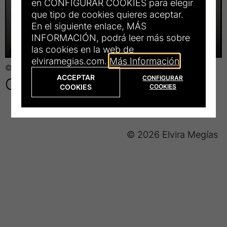
en CONFIGURAR COOKIES para elegir
que tipo de cookies quieres aceptar.
En el siguiente enlace, MÁS
INFORMACIÓN, podrá leer más sobre
las cookies en la web de
elviramegias.com.
Más Información
© Elvira Megías
Título
ACCEPTAR
Cara 7
CONFIGURAR
COOKIES
COOKIES
de
la
© 2026 Elvira Megías
fotograrfía: