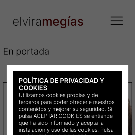
elvira
megías
Colección
En portada
POLÍTICA DE PRIVACIDAD Y
En
COOKIES
Utilizamos cookies propias y de
Portada
terceros para poder ofrecerle nuestros
contenidos y mejorar su seguridad. Si
1
pulsa ACEPTAR COOKIES se entiende
que ha sido informado y acepta la
instalación y uso de las cookies. Pulsa