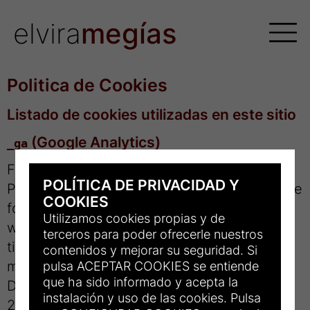
elvira
megías
Politica de Cookies
Listado de cookies utilizadas en este sitio
(Google Analytics)
_ga
Finalidad:
POLÍTICA DE PRIVACIDAD Y
Permite distinguir a los usuarios y analizar de
COOKIES
forma anónima el uso que se hace del sitio
Utilizamos cookies propias y de
web (número de visitas, páginas vistas,
terceros para poder ofrecerle nuestros
tiempo de navegación, etc.) con el fin de
contenidos y mejorar su seguridad. Si
mejorar la experiencia del usuario.
pulsa ACEPTAR COOKIES se entiende
que ha sido informado y acepta la
Duración:
instalación y uso de las cookies. Pulsa
2 años