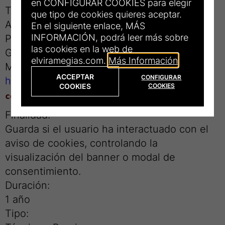
en CONFIGURAR COOKIES para elegir
Tipo:
que tipo de cookies quieres aceptar.
Analítica – Tercero (Google Inc.)
En el siguiente enlace, MÁS
INFORMACIÓN, podrá leer más sobre
Proveedor:
las cookies en la web de
Google
elviramegias.com.
Más Información
Más información:
ACCEPTAR
CONFIGURAR
https://policies.google.com/privacy
COOKIES
COOKIES
cookieControl
Finalidad:
Guarda si el usuario ha interactuado con el
aviso de cookies, controlando la
visualización del banner o modal de
consentimiento.
Duración:
1 año
Tipo: