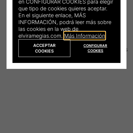
en CONFIGURAR COOKIES para elegir
que tipo de cookies quieres aceptar.
En el siguiente enlace, MÁS
INFORMACIÓN, podrá leer más sobre
las cookies en la web de
elviramegias.com.
Más Información
ACCEPTAR
CONFIGURAR
© 2026 Elvira Megías
COOKIES
COOKIES