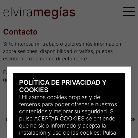
elvira
megías
Contacto
Si te interesa mi trabajo o quieres más información
sobre sesiones, disponibilidad o tarifas, puedes
escribirme o llamarme directamente.
Estaré encantada de atenderte y comentar los detalles
que necesites.
POLÍTICA DE PRIVACIDAD Y
COOKIES
elviramegias@gmail.com
Utilizamos cookies propias y de
+34 646654565
terceros para poder ofrecerle nuestros
contenidos y mejorar su seguridad. Si
pulsa ACEPTAR COOKIES se entiende
que ha sido informado y acepta la
instalación y uso de las cookies. Pulsa