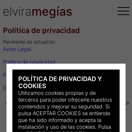
elvira
megías
Política de privacidad
Pendiente de actualizar.
Aviso Legal
Política de privacidad
Politica de Cookies
POLÍTICA DE PRIVACIDAD Y
COOKIES
Declaración de Accesibilidad
Utilizamos cookies propias y de
terceros para poder ofrecerle nuestros
contenidos y mejorar su seguridad. Si
pulsa ACEPTAR COOKIES se entiende
que ha sido informado y acepta la
instalación y uso de las cookies. Pulsa