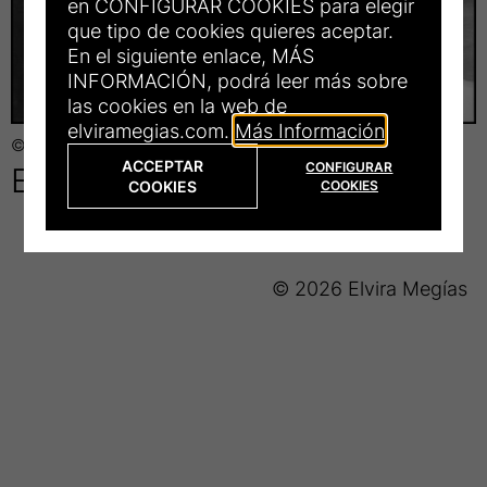
en CONFIGURAR COOKIES para elegir
que tipo de cookies quieres aceptar.
En el siguiente enlace, MÁS
INFORMACIÓN, podrá leer más sobre
las cookies en la web de
elviramegias.com.
Más Información
© Elvira Megías
Título
ACCEPTAR
Ellas 11
CONFIGURAR
COOKIES
COOKIES
de
la
© 2026 Elvira Megías
fotograrfía: