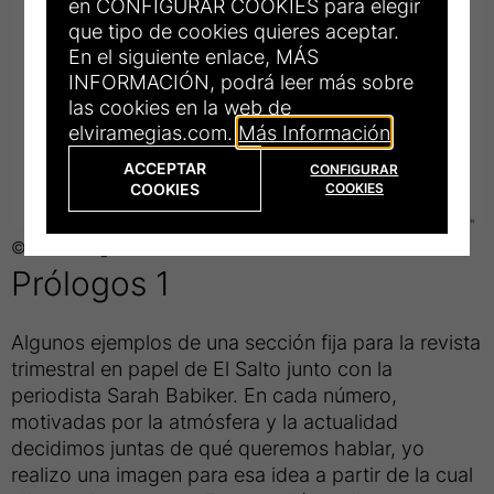
en CONFIGURAR COOKIES para elegir
que tipo de cookies quieres aceptar.
En el siguiente enlace, MÁS
INFORMACIÓN, podrá leer más sobre
las cookies en la web de
elviramegias.com.
Más Información
ACCEPTAR
CONFIGURAR
COOKIES
COOKIES
© Elvira Megías
Título
Prólogos 1
de
Algunos ejemplos de una sección fija para la revista
la
trimestral en papel de El Salto junto con la
periodista Sarah Babiker. En cada número,
fotograrfía:
motivadas por la atmósfera y la actualidad
decidimos juntas de qué queremos hablar, yo
realizo una imagen para esa idea a partir de la cual