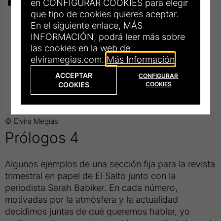
en CONFIGURAR COOKIES para elegir
que tipo de cookies quieres aceptar.
En el siguiente enlace, MÁS
INFORMACIÓN, podrá leer más sobre
las cookies en la web de
elviramegias.com.
Más Información
ACCEPTAR
CONFIGURAR
COOKIES
COOKIES
© Elvira Megías
Título
Prólogos 4
de
Algunos ejemplos de una sección fija para la revista
la
trimestral en papel de El Salto junto con la
periodista Sarah Babiker. En cada número,
fotograrfía:
motivadas por la atmósfera y la actualidad
decidimos juntas de qué queremos hablar, yo